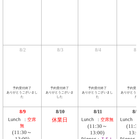
8/2
8/3
8/4
8/
予約受付終了
予約受付終了
予約受付終了
予約受
ありがとうございまし
ありがとうございま
ありがとうございまし
ありがとう
た
した
た
た
8/9
8/10
8/11
8/1
Lunch ：
空席
休業日
Lunch ：
空席無
Lunch 
無
(11:30～
(11:
(11:30～
13:00)
13:0
13:00)
Dinner：
ＴＥＬ
Dinner